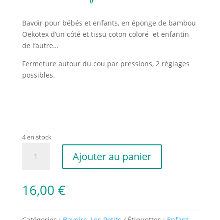
Bavoir pour bébés et enfants, en éponge de bambou
Oekotex d’un côté et tissu coton coloré et enfantin
de l’autre…
Fermeture autour du cou par pressions, 2 réglages
possibles.
4 en stock
quantité
Ajouter au panier
de
Bavoir
bébé-
16,00
€
enfant
Catégories :
Bavoirs
,
Les Petits
Étiquettes :
Enfant
,