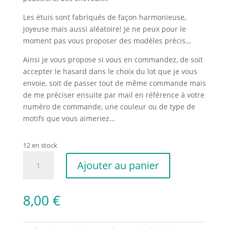
Les étuis sont fabriqués de façon harmonieuse,
joyeuse mais aussi aléatoire! Je ne peux pour le
moment pas vous proposer des modèles précis…
Ainsi je vous propose si vous en commandez, de soit
accepter le hasard dans le choix du lot que je vous
envoie, soit de passer tout de même commande mais
de me préciser ensuite par mail en référence à votre
numéro de commande, une couleur ou de type de
motifs que vous aimeriez…
12 en stock
quantité
Ajouter au panier
de
Etui
à
8,00
€
Brosse
à
Dents