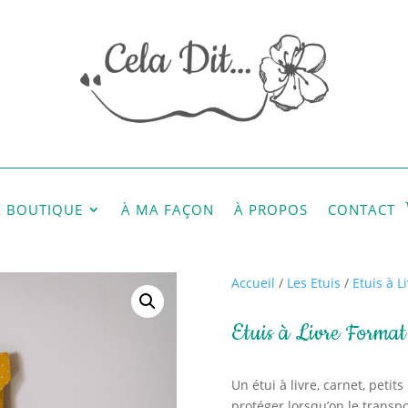
A BOUTIQUE
À MA FAÇON
À PROPOS
CONTACT
Accueil
/
Les Etuis
/
Etuis à 
Etuis à Livre Forma
Un étui à livre, carnet, peti
protéger lorsqu’on le trans