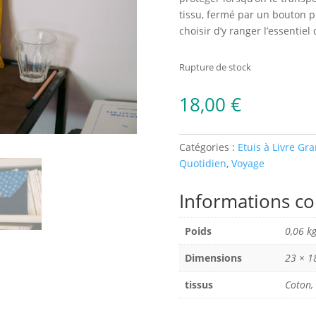
tissu, fermé par un bouton pr
choisir d’y ranger l’essentiel 
Rupture de stock
18,00
€
Catégories :
Etuis à Livre Gr
Quotidien
,
Voyage
Informations c
Poids
0,06 k
Dimensions
23 × 1
tissus
Coton,