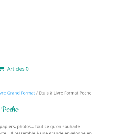
Articles 0
Livre Grand Format
/ Etuis à Livre Format Poche
t Poche
ts papiers, photos… tout ce qu’on souhaite
porte… Il ressemble à une grande enveloppe en