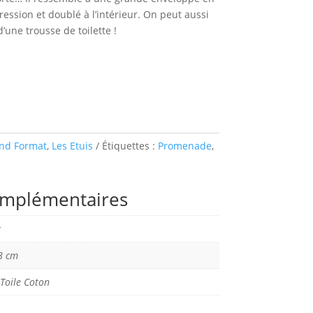
ession et doublé à l’intérieur. On peut aussi
d’une trousse de toilette !
and Format
,
Les Etuis
Étiquettes :
Promenade
,
omplémentaires
g
8 cm
 Toile Coton