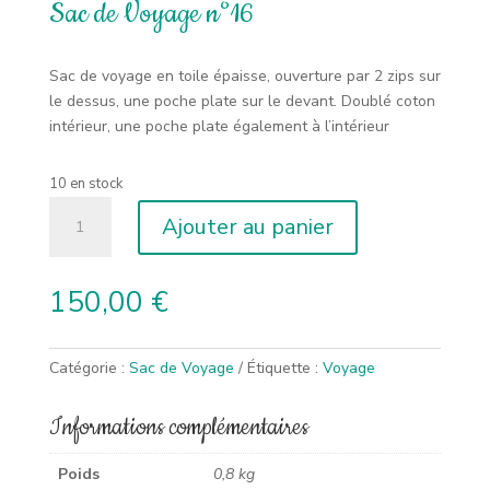
Sac de Voyage n°16
Sac de voyage en toile épaisse, ouverture par 2 zips sur
le dessus, une poche plate sur le devant. Doublé coton
intérieur, une poche plate également à l’intérieur
10 en stock
quantité
Ajouter au panier
de
Sac
de
150,00
€
Voyage
n°16
Catégorie :
Sac de Voyage
Étiquette :
Voyage
Informations complémentaires
Poids
0,8 kg