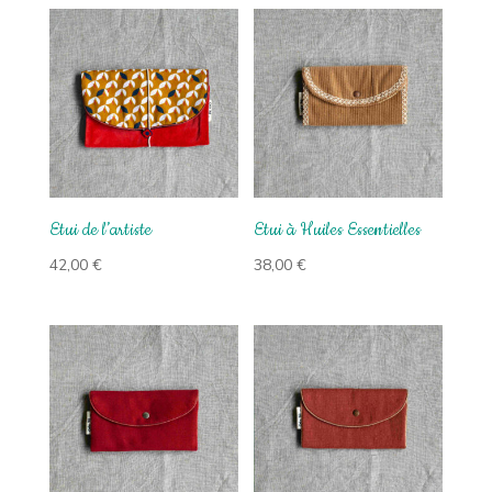
Etui de l’artiste
Etui à Huiles Essentielles
42,00
€
38,00
€